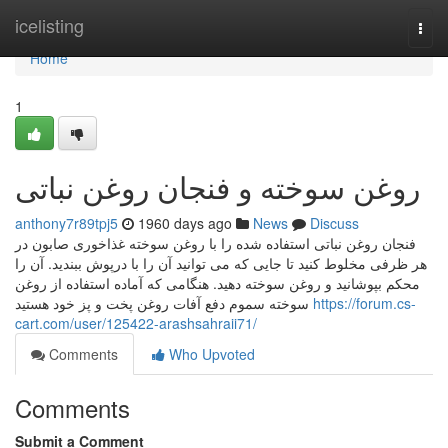
Home
icelisting
Togg
navi
Home
1
روغن سوخته و فنجان روغن نباتی
anthony7r89tpj5
1960 days ago
News
Discuss
فنجان روغن نباتی استفاده شده را با روغن سوخته غذاخوری صابون در
هر ظرفی مخلوط کنید تا جایی که می توانید آن را با درپوش ببندید. آن را
محکم بپوشانید و روغن سوخته دهید. هنگامی که آماده استفاده از روغن
سوخته سموم دفع آفات روغن پخت و پز خود هستید
https://forum.cs-
cart.com/user/125422-arashsahraii71/
Comments
Who Upvoted
Comments
Submit a Comment