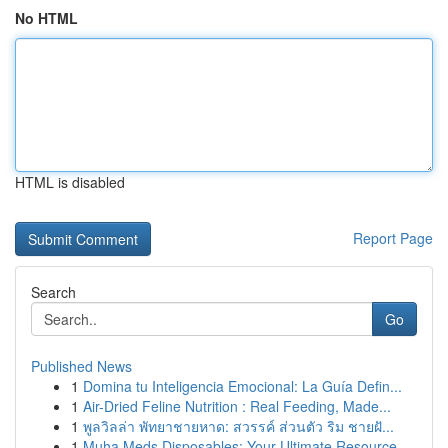
No HTML
HTML is disabled
Report Page
Search
Go
Published News
1
Domina tu Inteligencia Emocional: La Guía Defin...
1
Air-Dried Feline Nutrition : Real Feeding, Made...
1
พูลวิลล่า พัทยาชายหาด: สวรรค์ ส่วนตัว ริม ชายฝั...
1
Muha Meds Disposables: Your Ultimate Resource